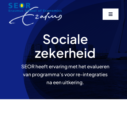
Skip
to
Toggle
content
Navigati
Home
Sociale
zekerheid
Over ons
SEOR heeft ervaring met het evalueren
Expertise
van programma’s voor re-integraties
na een uitkering.
Publicaties
Contact
Search