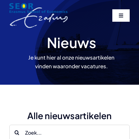
Skip
to
Toggle
content
Navigati
Home
Nieuws
Over ons
Je kunt hier al onze nieuwsartikelen
vinden waaronder vacatures.
Expertise
Publicaties
Alle nieuwsartikelen
Contact
Search
Search
for: