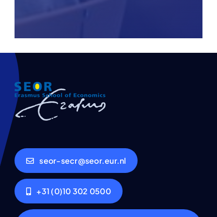
seor-secr@seor.eur.nl
+31 (0)10 302 0500