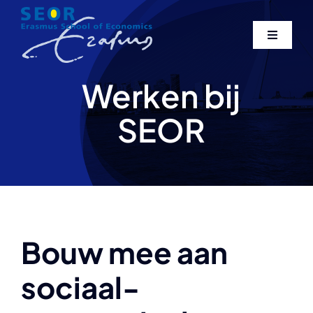
Skip
to
Toggle
content
Navigati
Home
Werken bij
SEOR
Over ons
Expertise
Publicaties
Bouw mee aan
Contact
sociaal-
Search