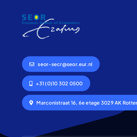
seor-secr@seor.eur.nl
+31 (0)10 302 0500
Marconistraat 16, 6e etage 3029 AK Rott