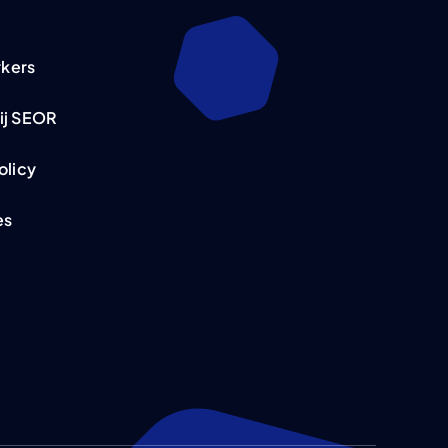
kers
ij SEOR
olicy
es