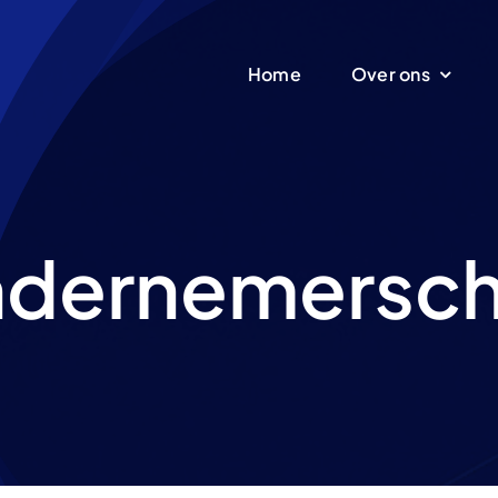
Home
Over ons
dernemersc