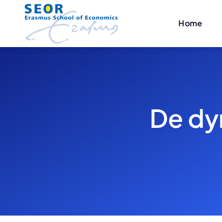
Skip
to
Home
content
De dy