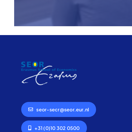
seor-secr@seor.eur.nl
+31 (0)10 302 0500