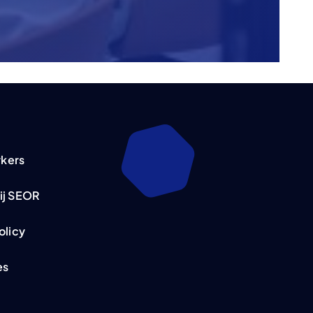
kers
ij SEOR
olicy
es