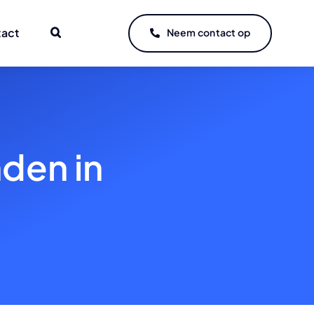
tact
Neem contact op
den in