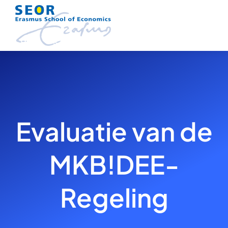
Skip
to
content
Evaluatie van de
MKB!DEE-
Regeling