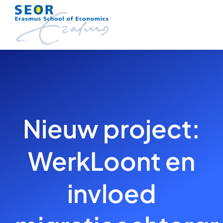
Skip
to
content
Nieuw project:
WerkLoont en
invloed