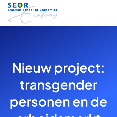
Skip
to
content
Nieuw project:
transgender
personen en de