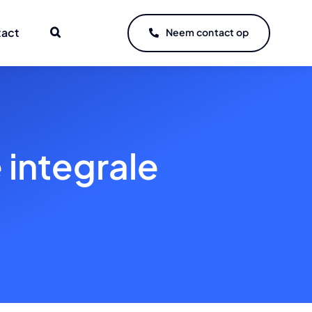
tact
Neem contact op
 integrale