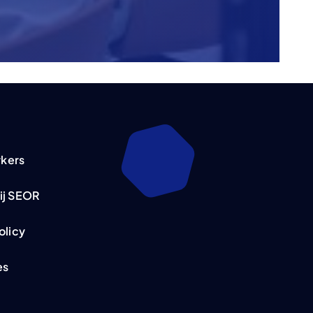
kers
ij SEOR
olicy
es