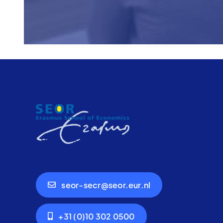
seor-secr@seor.eur.nl
+31 (0)10 302 0500