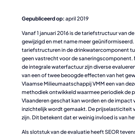
Gepubliceerd op:
april 2019
Vanaf 1 januari 2016 is de tariefstructuur van d
gewijzigd en met name meer geüniformiseerd. Vo
tariefstructuren in de drinkwatercomponent t
geen vastrecht voor de saneringscomponent. Na
de integrale waterfactuur zijn diverse evaluer
van een of twee beoogde effecten van het gewi
Vlaamse Milieumaatschappij VMM een van deze
methodiek ontwikkeld waarmee periodiek de prij
Vlaanderen geschat kan worden en de impact va
inzichtelijk wordt gemaakt. De prijselasticiteit v
zijn. Dit betekent dat er weinig invloed is van he
Als slotstuk van de evaluatie heeft SEOR tev