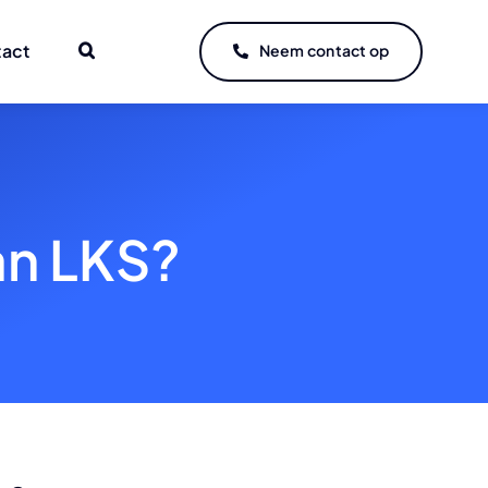
tact
Neem contact op
an LKS?