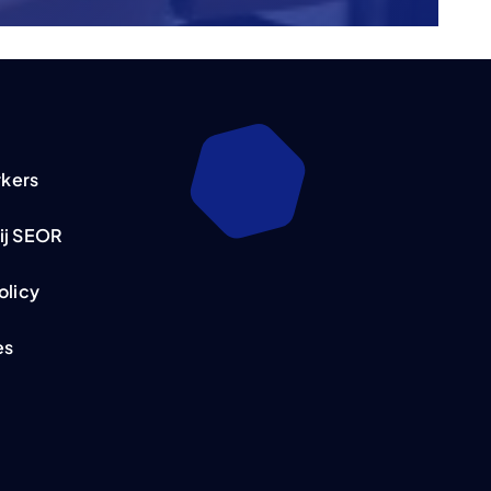
kers
ij SEOR
olicy
es