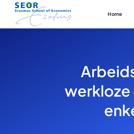
Skip
to
Home
content
Arbeids
werkloze
enke