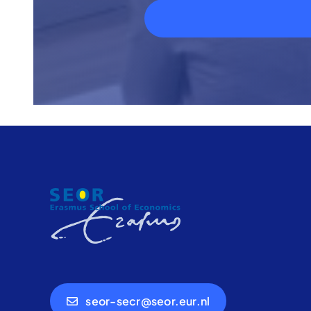
seor-secr@seor.eur.nl