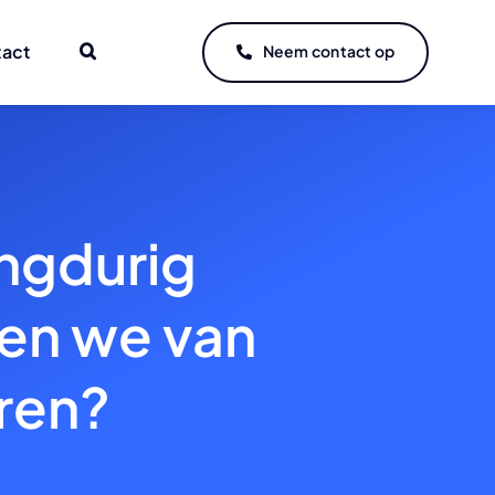
tact
Neem contact op
angdurig
en we van
eren?