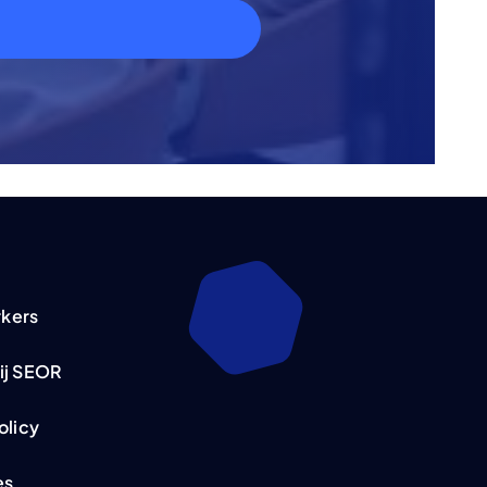
kers
ij SEOR
olicy
es