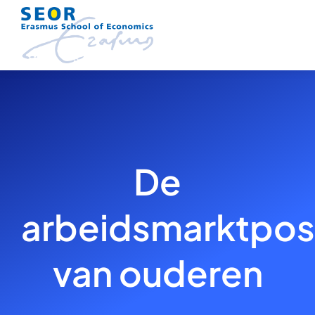
Skip
to
content
De
arbeidsmarktposi
van ouderen