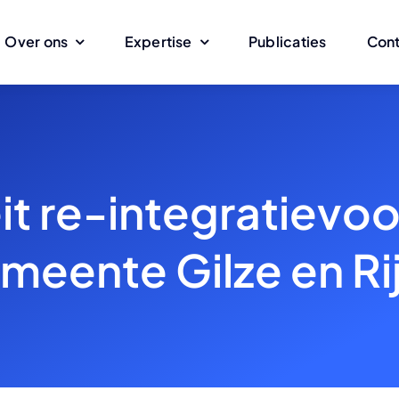
Over ons
Expertise
Publicaties
Con
eit re-integratievo
meente Gilze en Ri