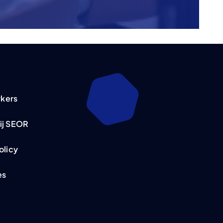
kers
ij SEOR
olicy
es