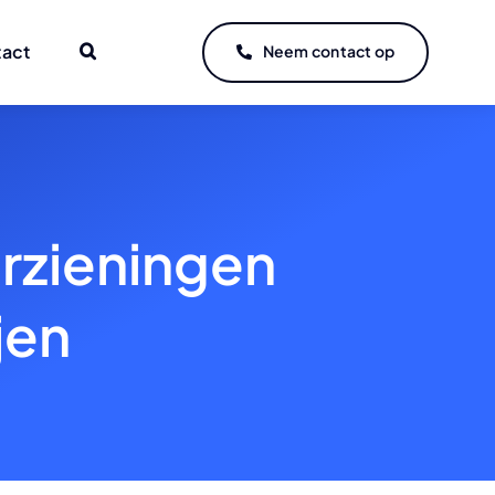
tact
Neem contact op
orzieningen
jen