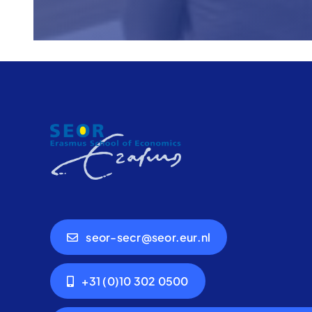
seor-secr@seor.eur.nl
+31 (0)10 302 0500