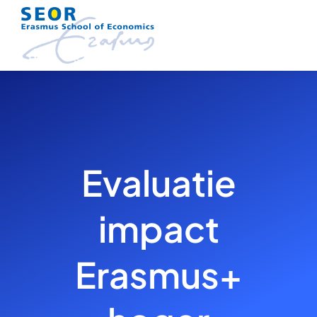
Skip
to
content
Evaluatie
impact
Erasmus+