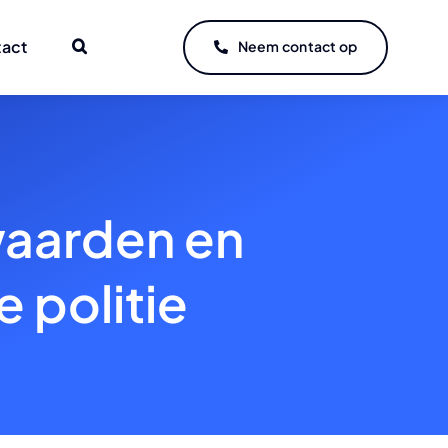
tact
Neem contact op
waarden en
 politie