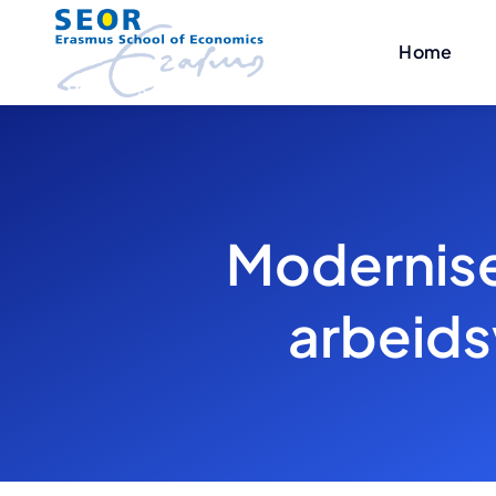
Skip
to
Home
content
Modernise
arbeids