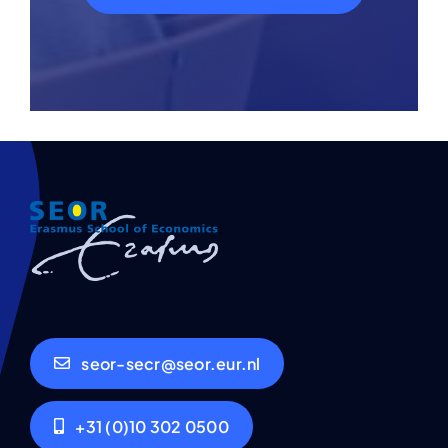
seor-secr@seor.eur.nl
+31 (0)10 302 0500