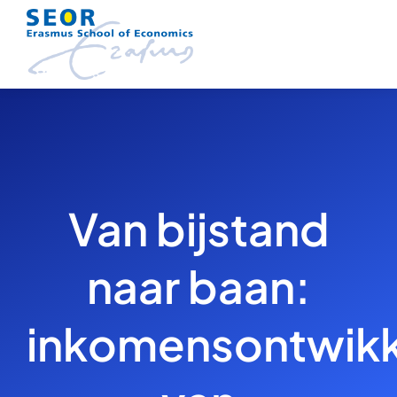
Skip
to
content
Van bijstand
naar baan:
inkomensontwikk