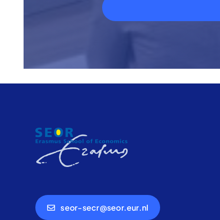
seor-secr@seor.eur.nl