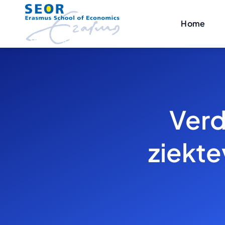
Skip
to
Home
content
Verd
ziekte