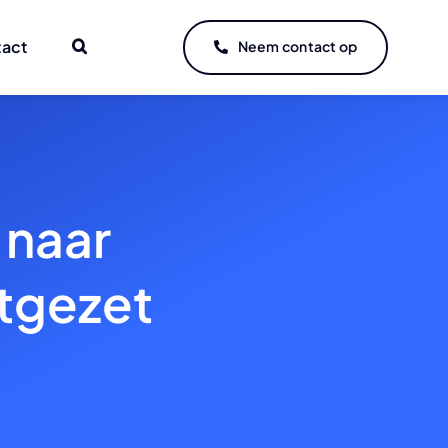
tact
Neem contact op
 naar
rtgezet