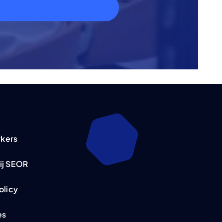
kers
ij SEOR
olicy
es