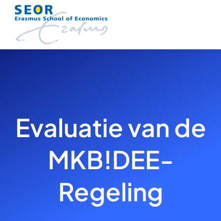
Skip
to
content
Evaluatie van de
MKB!DEE-
Regeling